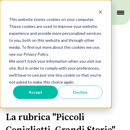
This website stores cookies on your computer.
These cookies are used to improve your website
experience and provide more personalized services
to you, both on this website and through other
Piccoli Coniglietti, Grandi Storie
media. To find out more about the cookies we use,
see our Privacy Policy.
Davide e Nebbia
We won't track your information when you visit our
site. But in order to comply with your preferences,
we'll have to use just one tiny cookie so that you're
Ultimo aggiornamento: 28 aprile 2023
not asked to make this choice again.
Davide ha 11 anni e vuole un mondo di bene a
Accept
Decline
Nebbia. Ecco la loro storia.
La rubrica "Piccoli