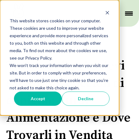
This website stores cookies on your computer.
These cookies are used to improve your website
experience and provide more personalized services
to you, both on this website and through other
,
,
,
Cura
Adozione
Consigli
Vendita
media. To find out more about the cookies we use,
see our Privacy Policy.
Tutto quello che devi
We won't track your information when you visit our
site. But in order to comply with your preferences,
sapere sui cuccioli di
we'll have to use just one tiny cookie so that you're
not asked to make this choice again.
coniglio: Cura,
Accept
Decline
Alimentazione e Dove
Trovarli in Vendita