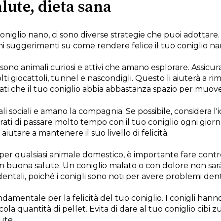
lute, dieta sana
 coniglio nano, ci sono diverse strategie che puoi adottare.
uni suggerimenti su come rendere felice il tuo coniglio na
 sono animali curiosi e attivi che amano esplorare. Assicur
olti giocattoli, tunnel e nascondigli. Questo li aiuterà a
curati che il tuo coniglio abbia abbastanza spazio per muov
li sociali e amano la compagnia. Se possibile, considera l'i
rati di passare molto tempo con il tuo coniglio ogni giorno
utare a mantenere il suo livello di felicità.
r qualsiasi animale domestico, è importante fare control
a in buona salute. Un coniglio malato o con dolore non sarà 
dentali, poiché i conigli sono noti per avere problemi dent
damentale per la felicità del tuo coniglio. I conigli hanno
la quantità di pellet. Evita di dare al tuo coniglio cibi z
ute.