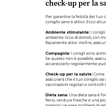
check-up per la sa
Per garantire la felicità del tuo
coniglio sano e attivo. Ecco alc
Ambiente stimolante:
I conigli
ambiente ricco di stimoli, con m
fisicamente attivi. Inoltre, assi
Compagnia:
I conigli sono anima
Se questo non è possibile, assicu
accarezzarlo regolarmente può ai
Check-up per la salute:
Come pe
assicurarsi che il tuo coniglio si
vaccinazioni regolari e controlli 
Dieta sana:
Una dieta sana è fon
fieno, verdure fresche e una picco
possono causare problemi di sal