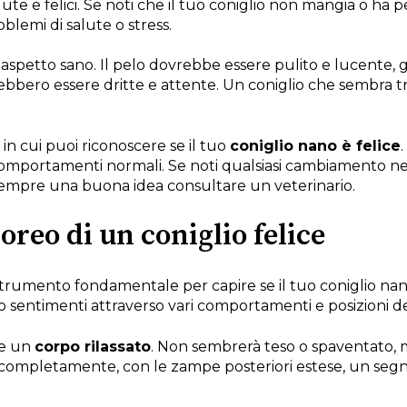
 e felici. Se noti che il tuo coniglio non mangia o ha per
lemi di salute o stress.
n aspetto sano. Il pelo dovrebbe essere pulito e lucente,
ovrebbero essere dritte e attente. Un coniglio che sembra
in cui puoi riconoscere se il tuo
coniglio nano è felice
i comportamenti normali. Se noti qualsiasi cambiamento
 sempre una buona idea consultare un veterinario.
oreo di un coniglio felice
rumento fondamentale per capire se il tuo coniglio nano è
ro sentimenti attraverso vari comportamenti e posizioni d
re un
corpo rilassato
. Non sembrerà teso o spaventato, m
completamente, con le zampe posteriori estese, un segno