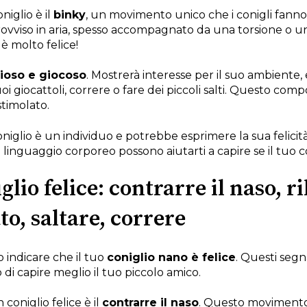
niglio è il
binky
, un movimento unico che i conigli fan
rovviso in aria, spesso accompagnato da una torsione o un g
è molto felice!
ioso e giocoso
. Mostrerà interesse per il suo ambiente,
i giocattoli, correre o fare dei piccoli salti. Questo co
stimolato.
iglio è un individuo e potrebbe esprimere la sua felicit
i linguaggio corporeo possono aiutarti a capire se il tuo c
glio felice: contrarre il naso, 
to, saltare, correre
o indicare che il tuo
coniglio nano è felice
. Questi segn
do di capire meglio il tuo piccolo amico.
coniglio felice è il
contrarre il naso
. Questo movimento