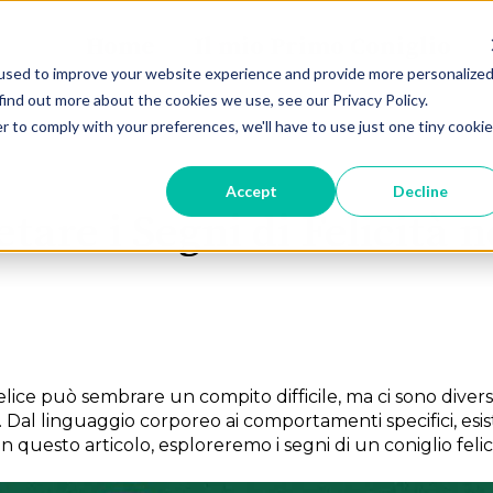
Home
Il mio Primo Coniglio
used to improve your website experience and provide more personalize
find out more about the cookies we use, see our Privacy Policy.
r to comply with your preferences, we'll have to use just one tiny cookie
Accept
Decline
are i Segni di Felicità n
felice può sembrare un compito difficile, ma ci sono divers
o. Dal linguaggio corporeo ai comportamenti specifici, esi
. In questo articolo, esploreremo i segni di un coniglio fel