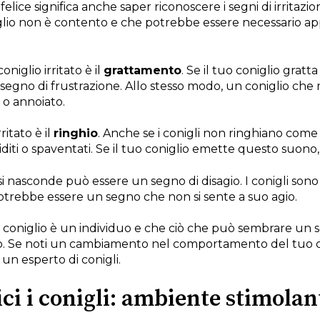
felice significa anche saper riconoscere i segni di irritazi
iglio non è contento e che potrebbe essere necessario a
niglio irritato è il
grattamento
. Se il tuo coniglio gratt
egno di frustrazione. Allo stesso modo, un coniglio che mo
 o annoiato.
ritato è il
ringhio
. Anche se i conigli non ringhiano come
iti o spaventati. Se il tuo coniglio emette questo suono, 
si nasconde può essere un segno di disagio. I conigli sono a
 potrebbe essere un segno che non si sente a suo agio.
coniglio è un individuo e che ciò che può sembrare un seg
ro. Se noti un cambiamento nel comportamento del tuo 
un esperto di conigli.
ci i conigli: ambiente stimola