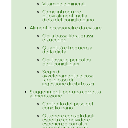
Vitamine e minerali
Come introdurre
nuovi alimenti nella
dieta del coniglio nano
Alimenti occasionali e da evitare
Cibi a bassa fibra, grassi
e zuccheri
Quantità e frequenza
della dieta
Cibi tossici e pericolosi
per i conigli nani
Segni di
avvelenamento e cosa
fare in caso di
ingestione di cibi tossici
Suggerimenti per una corretta
alimentazione
Controllo del peso del
coniglio nano
Ottenere consigli dagli
esperti e condividere
esperienze con altri
proprietari di conigli