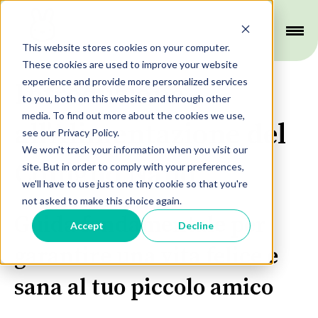
This website stores cookies on your computer.
These cookies are used to improve your website
experience and provide more personalized services
Introduzione
to you, both on this website and through other
media. To find out more about the cookies we use,
all'Alimentazione del
see our Privacy Policy.
We won't track your information when you visit our
Coniglio Nano
site. But in order to comply with your preferences,
we'll have to use just one tiny cookie so that you're
not asked to make this choice again.
Guida fondamentale per
Accept
Decline
garantire una vita felice e
sana al tuo piccolo amico