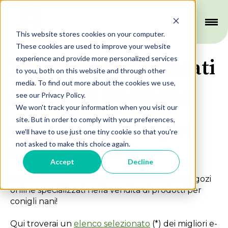
This website stores cookies on your computer.
These cookies are used to improve your website
experience and provide more personalized services
Negozi online dedicati
to you, both on this website and through other
media. To find out more about the cookies we use,
ai Conigli Domestici
see our Privacy Policy.
We won't track your information when you visit our
site. But in order to comply with your preferences,
I migliori E-commerce per il
we'll have to use just one tiny cookie so that you're
not asked to make this choice again.
tuo amico peloso 🐇
Accept
Decline
Benvenuto nella nostra pagina dedicata ai negozi
online specializzati nella vendita di prodotti per
conigli nani!
Qui troverai un
elenco selezionato
(*)
dei migliori e-