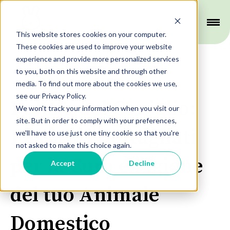
This website stores cookies on your computer.
These cookies are used to improve your website
experience and provide more personalized services
to you, both on this website and through other
Igiene
media. To find out more about the cookies we use,
see our Privacy Policy.
Pulizia del Coniglio:
We won't track your information when you visit our
site. But in order to comply with your preferences,
Passaggi Dettagliati
we'll have to use just one tiny cookie so that you're
not asked to make this choice again.
per la Cura e l'Igiene
Accept
Decline
del tuo Animale
Domestico