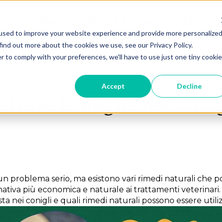
Home
Il mio Primo Coniglio
used to improve your website experience and provide more personalize
find out more about the cookies we use, see our Privacy Policy.
r to comply with your preferences, we'll have to use just one tiny cookie
Accept
Decline
ttare la Rogna nei Conigl
un problema serio, ma esistono vari rimedi naturali che po
tiva più economica e naturale ai trattamenti veterinari.
ta nei conigli e quali rimedi naturali possono essere utiliz