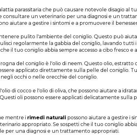
attia parassitaria che può causare notevole disagio al 
e consultare un veterinario per una diagnosi e un tratta
no aiutare a gestire i sintomi e a promuovere il benesser
tenere pulito l'ambiente del coniglio. Questo può aiutar
ulisci regolarmente la gabbia del coniglio, lavando tutti i
ti che il tuo coniglio abbia sempre accesso a cibo fresco e 
rogna del coniglio è l'olio di neem. Questo olio, estratto 
essere applicato direttamente sulla pelle del coniglio. T
 negli occhi o nelle orecchie del coniglio.
olio di cocco e l'olio di oliva, che possono aiutare a idrata
. Questi oli possono essere applicati delicatamente sulla 
che mentre i
rimedi naturali
possono aiutare a gestire i s
erinario appropriato. Se sospetti che il tuo coniglio abbi
bile per una diagnosi e un trattamento appropriati.