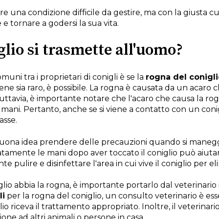
e una condizione difficile da gestire, ma con la giusta cur
 tornare a godersi la sua vita.
glio si trasmette all'uomo?
ni tra i proprietari di conigli è se la
rogna del conigl
ene sia raro, è possibile. La rogna è causata da un acaro
uttavia, è importante notare che l'acaro che causa la rog
mani. Pertanto, anche se si viene a contatto con un conigli
asse.
uona idea prendere delle precauzioni quando si maneggi
atamente le mani dopo aver toccato il coniglio può aiutar
te pulire e disinfettare l'area in cui vive il coniglio per e
glio abbia la rogna, è importante portarlo dal veterinario i
li
per la rogna del coniglio, un consulto veterinario è es
glio riceva il trattamento appropriato. Inoltre, il veterina
ione ad altri animali o persone in casa.