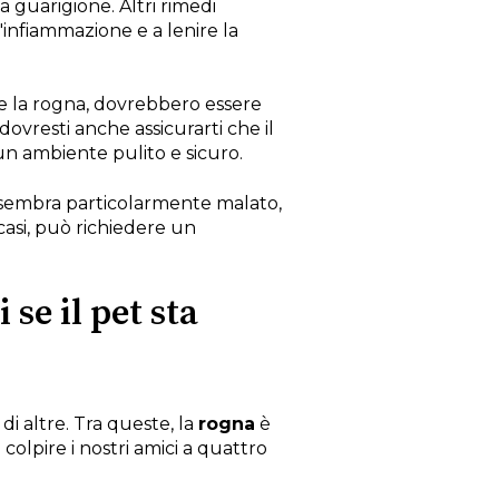
a guarigione. Altri rimedi
'infiammazione e a lenire la
re la rogna, dovrebbero essere
dovresti anche assicurarti che il
 un ambiente pulito e sicuro.
io sembra particolarmente malato,
casi, può richiedere un
se il pet sta
i altre. Tra queste, la
rogna
è
colpire i nostri amici a quattro