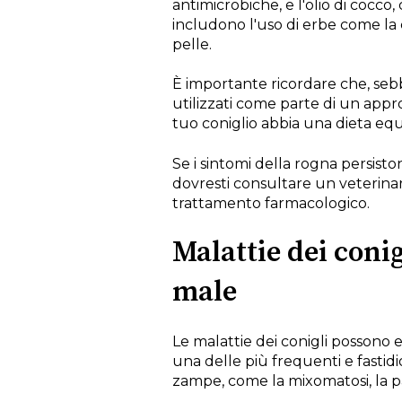
antimicrobiche, e l'olio di cocco,
includono l'uso di erbe come la 
pelle.
È importante ricordare che, seb
utilizzati come parte di un approc
tuo coniglio abbia una dieta equi
Se i sintomi della rogna persisto
dovresti consultare un veterinar
trattamento farmacologico.
Malattie dei conig
male
Le malattie dei conigli possono 
una delle più frequenti e fastidi
zampe, come la mixomatosi, la pa