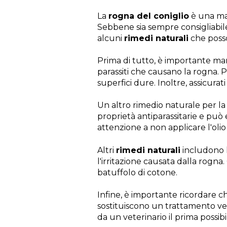
La
rogna del coniglio
è una mal
Sebbene sia sempre consigliabil
alcuni
rimedi naturali
che posso
Prima di tutto, è importante man
parassiti che causano la rogna. P
superfici dure. Inoltre, assicura
Un altro rimedio naturale per la 
proprietà antiparassitarie e può 
attenzione a non applicare l'olio
Altri
rimedi naturali
includono l'
l'irritazione causata dalla rogna
batuffolo di cotone.
Infine, è importante ricordare 
sostituiscono un trattamento vet
da un veterinario il prima possi