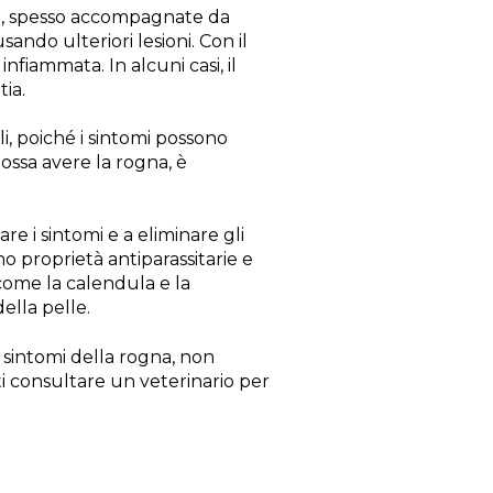
lle, spesso accompagnate da
sando ulteriori lesioni. Con il
nfiammata. In alcuni casi, il
ia.
li, poiché i sintomi possono
possa avere la rogna, è
re i sintomi e a eliminare gli
nno proprietà antiparassitarie e
 come la calendula e la
ella pelle.
 sintomi della rogna, non
ti consultare un veterinario per