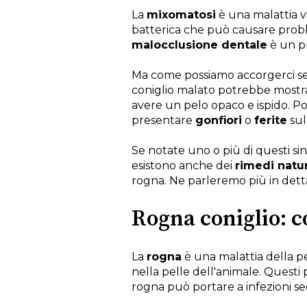
La
mixomatosi
è una malattia v
batterica che può causare proble
malocclusione dentale
è un pr
Ma come possiamo accorgerci se i
coniglio malato potrebbe most
avere un pelo opaco e ispido. 
presentare
gonfiori
o
ferite
sul
Se notate uno o più di questi sint
esistono anche dei
rimedi natur
rogna. Ne parleremo più in dett
Rogna coniglio: c
La
rogna
è una malattia della pe
nella pelle dell'animale. Questi p
rogna può portare a infezioni se