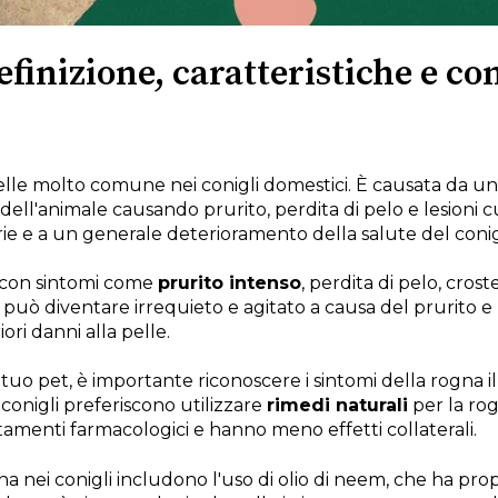
finizione, caratteristiche e cons
elle molto comune nei conigli domestici. È causata da u
le dell'animale causando prurito, perdita di pelo e lesioni 
ie e a un generale deterioramento della salute del conig
a con sintomi come
prurito intenso
, perdita di pelo, croste
o può diventare irrequieto e agitato a causa del prurito e 
ri danni alla pelle.
o pet, è importante riconoscere i sintomi della rogna il pi
 conigli preferiscono utilizzare
rimedi naturali
per la ro
ttamenti farmacologici e hanno meno effetti collaterali.
na nei conigli includono l'uso di olio di neem, che ha prop