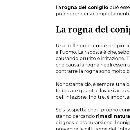
La
rogna del coniglio
può esser
può riprendersi completamente e
La rogna del coni
Una delle preoccupazioni più comu
all'uomo. La risposta è che, sebb
causando prurito e irritazione. T
che causa la rogna negli esseri u
contrarre la rogna sono molto b
Nonostante ciò, è sempre una b
Indossare guanti e lavarsi accur
dell'infezione. Inoltre, è importan
Se si sospetta che il proprio coni
stanno cercando
rimedi natura
diagnosi e assicurarsi che il coni
prevenire la diffusione dell'infez