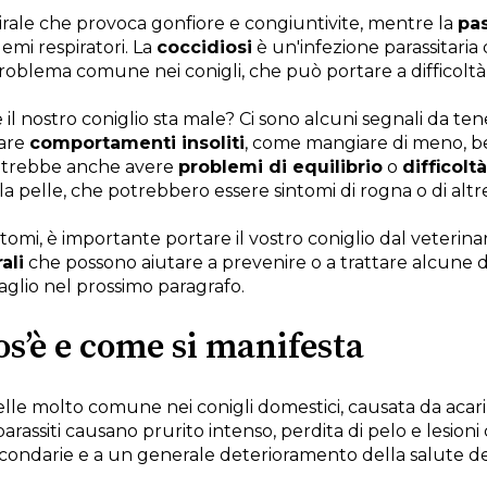
irale che provoca gonfiore e congiuntivite, mentre la
pas
mi respiratori. La
coccidiosi
è un'infezione parassitaria d
oblema comune nei conigli, che può portare a difficoltà
l nostro coniglio sta male? Ci sono alcuni segnali da ten
rare
comportamenti insoliti
, come mangiare di meno, be
Potrebbe anche avere
problemi di equilibrio
o
difficolt
la pelle, che potrebbero essere sintomi di rogna o di altre
omi, è importante portare il vostro coniglio dal veterinari
ali
che possono aiutare a prevenire o a trattare alcune d
aglio nel prossimo paragrafo.
os’è e come si manifesta
lle molto comune nei conigli domestici, causata da acari 
arassiti causano prurito intenso, perdita di pelo e lesioni
condarie e a un generale deterioramento della salute del