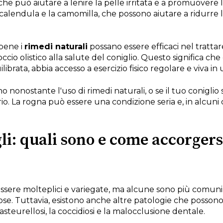
 che può aiutare a lenire la pelle irritata e a promuovere l
calendula e la camomilla, che possono aiutare a ridurre l
bene i
rimedi naturali
possano essere efficaci nel tratta
cio olistico alla salute del coniglio. Questo significa che 
librata, abbia accesso a esercizio fisico regolare e viva in
no nonostante l'uso di rimedi naturali, o se il tuo conigl
io. La rogna può essere una condizione seria e, in alcuni 
li: quali sono e come accorgersi 
essere molteplici e variegate, ma alcune sono più comuni d
ose. Tuttavia, esistono anche altre patologie che possono 
steurellosi, la coccidiosi e la malocclusione dentale.