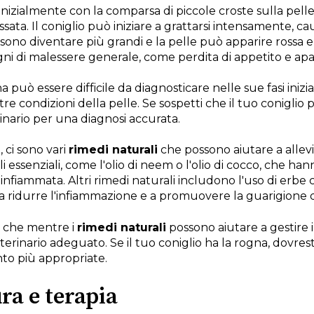
a inizialmente con la comparsa di piccole croste sulla pe
sata. Il coniglio può iniziare a grattarsi intensamente, cau
ono diventare più grandi e la pelle può apparire rossa e i
i di malessere generale, come perdita di appetito e apat
può essere difficile da diagnosticare nelle sue fasi inizia
re condizioni della pelle. Se sospetti che il tuo coniglio 
nario per una diagnosi accurata.
 ci sono vari
rimedi naturali
che possono aiutare a allevia
li essenziali, come l'olio di neem o l'olio di cocco, che ha
 infiammata. Altri rimedi naturali includono l'uso di erbe
a ridurre l'infiammazione e a promuovere la guarigione d
e che mentre i
rimedi naturali
possono aiutare a gestire i
erinario adeguato. Se il tuo coniglio ha la rogna, dovres
nto più appropriate.
ra e terapia