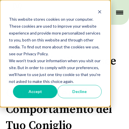
This website stores cookies on your computer.
These cookies are used to improve your website
experience and provide more personalized services
to you, both on this website and through other
Comportamento
media. To find out more about the cookies we use,
see our Privacy Policy.
Il Coniglio Riconosce
We won't track your information when you visit our
site. But in order to comply with your preferences,
il Padrone:
we'll have to use just one tiny cookie so that you're
not asked to make this choice again.
Comprendere il
Accept
Decline
Comportamento del
Tuo Coniglio