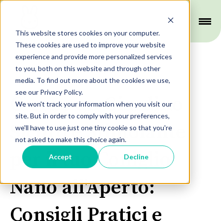
This website stores cookies on your computer.
These cookies are used to improve your website
experience and provide more personalized services
to you, both on this website and through other
Habitat
media. To find out more about the cookies we use,
see our Privacy Policy.
Creare un Giardino
We won't track your information when you visit our
site. But in order to comply with your preferences,
Sicuro e Stimolante
we'll have to use just one tiny cookie so that you're
not asked to make this choice again.
per il tuo Coniglio
Accept
Decline
Nano all'Aperto:
Consigli Pratici e