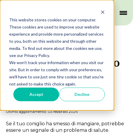
This website stores cookies on your computer.
These cookies are used to improve your website
experience and provide more personalized services
to you, both on this website and through other
Salute
media. To find out more about the cookies we use,
see our Privacy Policy.
Perché il tuo coniglio
We won't track your information when you visit our
site. But in order to comply with your preferences,
non mangia: cause,
we'll have to use just one tiny cookie so that you're
not asked to make this choice again.
sintomi e soluzioni
Accept
Decline
Ultimo aggiornamento: 03 febbraio 2024
Se il tuo coniglio ha smesso di mangiare, potrebbe
essere un segnale di un problema di salute.