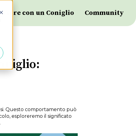
Vivere con un Coniglio
Community
d
niglio:
ovvisi. Questo comportamento può
lo, esploreremo il significato
.