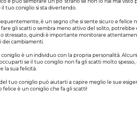
 e può sembrare un po' strano se non lo hai mai visto p
il tuo coniglio si sta divertendo.
i frequentemente, è un segno che si sente sicuro e felice 
di fare gli scatti o sembra meno attivo del solito, potreb
 o stressato, quindi è importante monitorare attentame
i dei cambiamenti.
coniglio è un individuo con la propria personalità. Alcuni
reoccuparti se il tuo coniglio non fa gli scatti molto spe
 la sua felicità.
el tuo coniglio può aiutarti a capire meglio le sue esig
 felice è un coniglio che fa gli scatti!