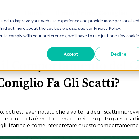
Home
Il mio Primo Coniglio
used to improve your website experience and provide more personalize
find out more about the cookies we use, see our Privacy Policy.
r to comply with your preferences, we'll have to use just one tiny cookie
Accept
Decline
il Comportamento del Co
Coniglio Fa Gli Scatti?
o, potresti aver notato che a volte fa degli scatti impr
ma in realtà è molto comune nei conigli. In questo artico
onigli li fanno e come interpretare questo comportamento