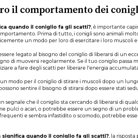
etro il comportamento dei conigl
ica quando il coniglio fa gli scatti?
, è importante capire
rtamento. Prima di tutto, i conigli sono animali molto ag
cemente un modo per loro di esercitare i loro muscoli e 
ssere legato al bisogno del coniglio di liberarsi di un ecce
ogno di muoversi regolarmente. Se il tuo coniglio passa 
iziare a fare degli scatti per liberare l'energia accumulata
e un modo per il coniglio di stirare i muscoli dopo un lung
ossono sentire il bisogno di stirarsi dopo essere stati sedu
un segnale che il coniglio sta cercando di liberarsi di qual
e pulci o acari, o potrebbe essere un segno di un problem
tti frequenti e sembra infastidito o scomodo, potrebbe es
 significa quando il coniglio fa gli scatti?
, la rispost