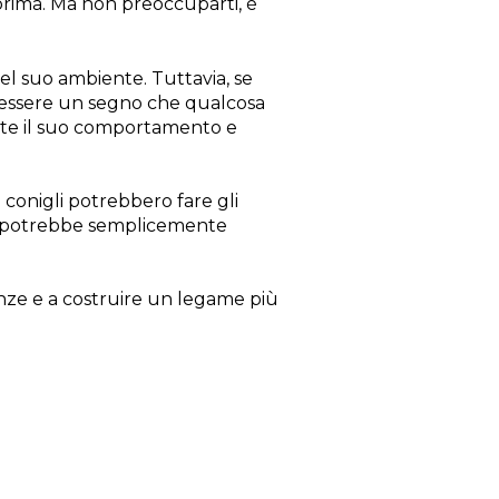
rima. Ma non preoccuparti, è
nel suo ambiente. Tuttavia, se
be essere un segno che qualcosa
nte il suo comportamento e
 conigli potrebbero fare gli
sso, potrebbe semplicemente
enze e a costruire un legame più