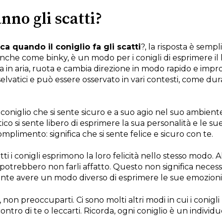
anno gli scatti?
ca quando il coniglio fa gli scatti
?, la risposta è sempli
he come binky, è un modo per i conigli di esprimere il 
lta in aria, ruota e cambia direzione in modo rapido e i
elvatici e può essere osservato in vari contesti, come dur
un coniglio che si sente sicuro e a suo agio nel suo amb
o si sente libero di esprimere la sua personalità e le sue 
omplimento: significa che si sente felice e sicuro con te.
 i conigli esprimono la loro felicità nello stesso modo. A
uni potrebbero non farli affatto. Questo non significa neces
nte avere un modo diverso di esprimere le sue emozioni
i, non preoccuparti. Ci sono molti altri modi in cui i conigl
contro di te o leccarti. Ricorda, ogni coniglio è un individ