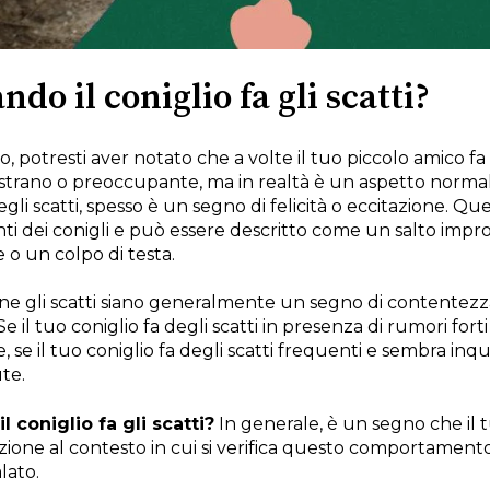
ndo il coniglio fa gli scatti?
, potresti aver notato che a volte il tuo piccolo amico fa 
rano o preoccupante, ma in realtà è un aspetto norma
egli scatti, spesso è un segno di felicità o eccitazione.
i dei conigli e può essere descritto come un salto improv
o un colpo di testa.
e gli scatti siano generalmente un segno di contentezza
e il tuo coniglio fa degli scatti in presenza di rumori fort
, se il tuo coniglio fa degli scatti frequenti e sembra inq
te.
l coniglio fa gli scatti?
In generale, è un segno che il tu
one al contesto in cui si verifica questo comportamento 
lato.