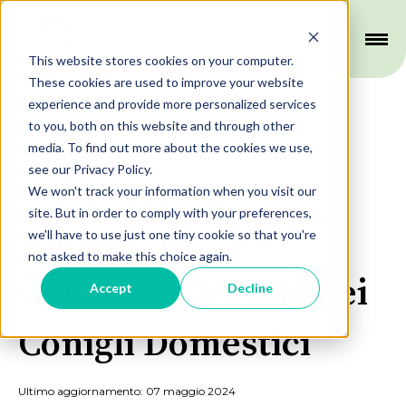
This website stores cookies on your computer.
These cookies are used to improve your website
experience and provide more personalized services
to you, both on this website and through other
Comportamento
media. To find out more about the cookies we use,
see our Privacy Policy.
Informazioni
We won't track your information when you visit our
site. But in order to comply with your preferences,
Importanti sulla
we'll have to use just one tiny cookie so that you're
not asked to make this choice again.
Gerarchia Sociale dei
Accept
Decline
Conigli Domestici
Ultimo aggiornamento: 07 maggio 2024