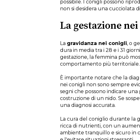
possibile. I conigli possono rip
non si desidera una cucciolata di 
La gestazione nei
La
gravidanza nei conigli
, o g
dura in media tra i 28 e i 31 gio
gestazione, la femmina può mo
comportamento più territoriale.
È importante notare che la diag
nei conigli non sono sempre evid
segni che possono indicare una
costruzione di un nido. Se sospet
una diagnosi accurata.
La cura del coniglio durante la 
ricca di nutrienti, con un aument
ambiente tranquillo e sicuro in 
e l'evitare situazioni stressanti.