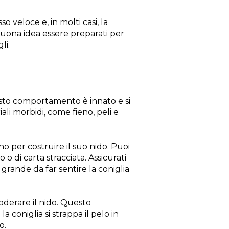
o veloce e, in molti casi, la
 buona idea essere preparati per
li.
esto comportamento è innato e si
iali morbidi, come fieno, peli e
no per costruire il suo nido. Puoi
 o di carta stracciata. Assicurati
 grande da far sentire la coniglia
foderare il nido. Questo
coniglia si strappa il pelo in
o.