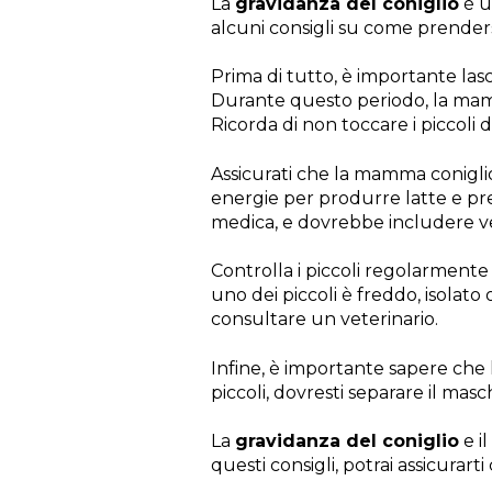
La
gravidanza del coniglio
è u
alcuni consigli su come prenders
Prima di tutto, è importante lasc
Durante questo periodo, la mamma
Ricorda di non toccare i piccoli
Assicurati che la mamma coniglio
energie per produrre latte e pren
medica, e dovrebbe includere ver
Controlla i piccoli regolarmente 
uno dei piccoli è freddo, isolato
consultare un veterinario.
Infine, è importante sapere che 
piccoli, dovresti separare il mas
La
gravidanza del coniglio
e i
questi consigli, potrai assicurarti 