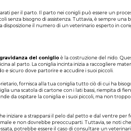
ati per il parto. Il parto nei conigli può essere un process
ccoli senza bisogno di assistenza. Tuttavia, è sempre una
 disposizione il numero di un veterinario esperto in conig
gravidanza del coniglio
è la costruzione del nido. Qu
ina al parto. La coniglia incinta inizia a raccogliere mater
o e sicuro dove partorire e accudire i suoi piccoli.
tario, fornisca alla tua coniglia tutto ciò di cui ha bisog
lia una scatola di cartone con i lati bassi, riempita di fieno
nde da ospitare la coniglia e i suoi piccoli, ma non troppo
e iniziare a strapparsi il pelo dal petto e dal ventre per 
e e non dovrebbe preoccuparti. Tuttavia, se noti che la 
sata, potrebbe essere il caso di consultare un veterinari