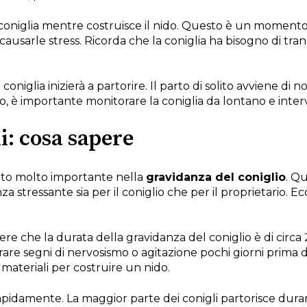
coniglia mentre costruisce il nido. Questo è un momento 
ausarle stress. Ricorda che la coniglia ha bisogno di tran
 coniglia inizierà a partorire. Il parto di solito avviene di 
 è importante monitorare la coniglia da lontano e interv
li: cosa sapere
to molto importante nella
gravidanza del coniglio
. Q
a stressante sia per il coniglio che per il proprietario. E
re che la durata della gravidanza del coniglio è di circa 28
trare segni di nervosismo o agitazione pochi giorni prima
i materiali per costruire un nido.
 rapidamente. La maggior parte dei conigli partorisce dura