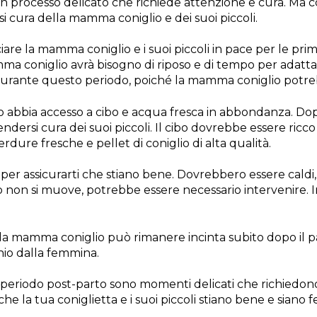
n processo delicato che richiede attenzione e cura. Ma 
i cura della mamma coniglio e dei suoi piccoli.
iare la mamma coniglio e i suoi piccoli in pace per le pri
 coniglio avrà bisogno di riposo e di tempo per adattars
 durante questo periodo, poiché la mamma coniglio potrebb
 abbia accesso a cibo e acqua fresca in abbondanza. Dopo
dersi cura dei suoi piccoli. Il cibo dovrebbe essere ricco 
dure fresche e pellet di coniglio di alta qualità.
per assicurarti che stiano bene. Dovrebbero essere caldi, b
 o non si muove, potrebbe essere necessario intervenire. I
la mamma coniglio può rimanere incinta subito dopo il pa
chio dalla femmina.
l periodo post-parto sono momenti delicati che richiedo
che la tua coniglietta e i suoi piccoli stiano bene e siano fel