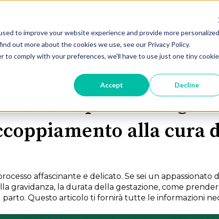
Home
Il mio Primo Coniglio
used to improve your website experience and provide more personalize
find out more about the cookies we use, see our Privacy Policy.
r to comply with your preferences, we'll have to use just one tiny cookie
Accept
Decline
he devi sapere sulla gra
accoppiamento alla cura 
rocesso affascinante e delicato. Se sei un appassionato di
la gravidanza, la durata della gestazione, come prendersi
 parto. Questo articolo ti fornirà tutte le informazioni ne