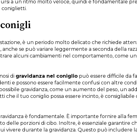
rodursi a un ritmo molto veloce, quindi è fondamentale p
coniglietti.
 conigli
estazione, è un periodo molto delicato che richiede atte
rni, anche se può variare leggermente a seconda della razz
strare alcuni cambiamenti nel comportamento, come un
nosi di
gravidanza nel coniglio
può essere difficile da fa
enti e possono essere facilmente confusi con altre condizi
 possibile gravidanza, come un aumento del peso, un ad
ti che il tuo coniglio possa essere incinto, è consigliabil
gravidanza è fondamentale. È importante fornire alla fem
o delle porzioni di cibo. Inoltre, è essenziale garantire
cui vivere durante la gravidanza. Questo può includere l