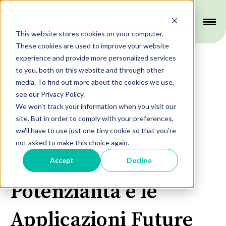
This website stores cookies on your computer.
These cookies are used to improve your website
experience and provide more personalized services
to you, both on this website and through other
Riproduzione
media. To find out more about the cookies we use,
see our Privacy Policy.
Nanotecnologia e
We won't track your information when you visit our
site. But in order to comply with your preferences,
Riproduzione di
we'll have to use just one tiny cookie so that you're
not asked to make this choice again.
Conigli: Scopri le
Accept
Decline
Potenzialità e le
Applicazioni Future