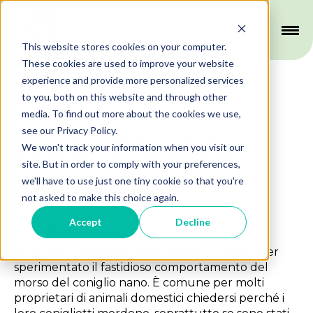
This website stores cookies on your computer.
These cookies are used to improve your website
experience and provide more personalized services
to you, both on this website and through other
Comportamento
media. To find out more about the cookies we use,
see our Privacy Policy.
Perché il Coniglio
We won't track your information when you visit our
site. But in order to comply with your preferences,
Nano morde?
we'll have to use just one tiny cookie so that you're
not asked to make this choice again.
Accept
Decline
Ultimo aggiornamento: 04 aprile 2023
Se sei un proprietario di coniglietti, potresti aver
sperimentato il fastidioso comportamento del
morso del coniglio nano. È comune per molti
proprietari di animali domestici chiedersi perché i