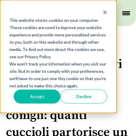
This website stores cookies on your computer.
These cookies are used to improve your website
experience and provide more personalized services
to you, both on this website and through other
Riproduzione
media. To find out more about the cookies we use,
see our Privacy Policy.
Tutto quello che devi
We won't track your information when you visit our
site. But in order to comply with your preferences,
sapere sulla
we'll have to use just one tiny cookie so that you're
not asked to make this choice again.
riproduzione dei
Accept
Decline
conigli: quanti
cuccioli partorisce un