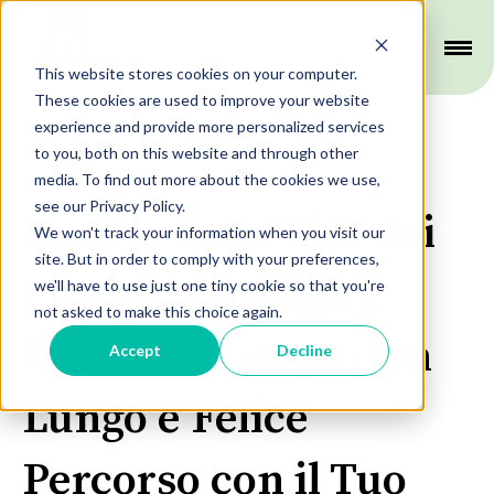
This website stores cookies on your computer.
These cookies are used to improve your website
experience and provide more personalized services
to you, both on this website and through other
Curiosità
media. To find out more about the cookies we use,
see our Privacy Policy.
Durata della Vita dei
We won't track your information when you visit our
site. But in order to comply with your preferences,
Conigli: Consigli e
we'll have to use just one tiny cookie so that you're
not asked to make this choice again.
Informazioni per un
Accept
Decline
Lungo e Felice
Percorso con il Tuo