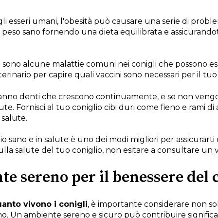
 esseri umani, l'obesità può causare una serie di problemi
 peso sano fornendo una dieta equilibrata e assicurandot
 sono alcune malattie comuni nei conigli che possono es
erinario per capire quali vaccini sono necessari per il tuo 
hanno denti che crescono continuamente, e se non vengon
e. Fornisci al tuo coniglio cibi duri come fieno e rami di 
salute.
o sano e in salute è uno dei modi migliori per assicurarti 
lla salute del tuo coniglio, non esitare a consultare un v
e sereno per il benessere del 
anto vivono i conigli
, è importante considerare non sol
o. Un ambiente sereno e sicuro può contribuire significa