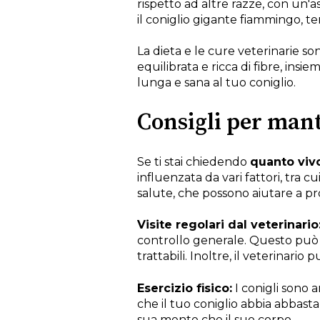
rispetto ad altre razze, con un'a
il coniglio gigante fiammingo, t
La dieta e le cure veterinarie so
equilibrata e ricca di fibre, insi
lunga e sana al tuo coniglio.
Consigli per mant
Se ti stai chiedendo
quanto vivo
influenzata da vari fattori, tra c
salute, che possono aiutare a pr
Visite regolari dal veterinario
controllo generale. Questo può a
trattabili. Inoltre, il veterinari
Esercizio fisico:
I conigli sono a
che il tuo coniglio abbia abbastan
sua mente che il suo corpo.