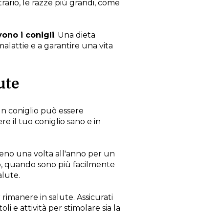
trario, le razze più grandi, come
ono i conigli
. Una dieta
 malattie e a garantire una vita
ute
 un coniglio può essere
re il tuo coniglio sano e in
meno una volta all'anno per un
po, quando sono più facilmente
alute.
 rimanere in salute. Assicurati
li e attività per stimolare sia la