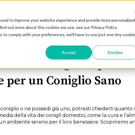
Home
Il mio Primo Coniglio
used to improve your website experience and provide more personalize
find out more about the cookies we use, see our Privacy Policy.
r to comply with your preferences, we'll have to use just one tiny cookie
Accept
Decline
ita dei Conigli: Aspettat
 per un Coniglio Sano
oniglio o ne possiedi già uno, potresti chiederti quanto v
media della vita dei conigli domestici, come la cura e l'a
un ambiente sereno per il loro benessere. Scopriremo anch