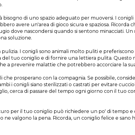
o.
vrà bisogno di uno spazio adeguato per muoversi. I conigli
bbero avere un'area di gioco sicura e spaziosa. Ricorda ch
fugio dove nascondersi quando si sentono minacciati. Un 
na soluzione.
pulizia. I conigli sono animali molto puliti e preferiscono
del tuo coniglio e di fornire una lettiera pulita. Questo 
che a prevenire malattie che potrebbero accorciare la sua
ciali che prosperano con la compagnia. Se possibile, consi
ambi i conigli siano sterilizzati o castrati per evitare cucc
lio, cerca di passare del tempo ogni giorno con il tuo con
ro per il tuo coniglio può richiedere un po' di tempo e di
lio ne valgono la pena. Ricorda, un coniglio felice e sano 