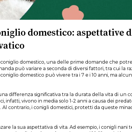
niglio domestico: aspettative di
lvatico
 coniglio domestico, una delle prime domande che potres
anda può variare a seconda di diversi fattori, tra cui la raz
 coniglio domestico può vivere tra i 7 e i 10 anni, ma alc
a differenza significativa tra la durata della vita di un 
tici, infatti, vivono in media solo 1-2 anni a causa dei preda
. Al contrario, i conigli domestici, protetti da queste mi
zare la sua aspettativa di vita. Ad esempio, i conigli nani