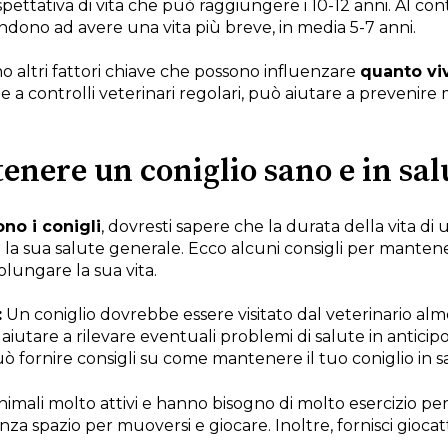
spettativa di vita che può raggiungere i 10-12 anni. Al con
endono ad avere una vita più breve, in media 5-7 anni.
no altri fattori chiave che possono influenzare
quanto viv
eme a controlli veterinari regolari, può aiutare a prevenire
enere un coniglio sano e in sal
no i conigli
, dovresti sapere che la durata della vita di
ui la sua salute generale. Ecco alcuni consigli per mantene
olungare la sua vita.
:
Un coniglio dovrebbe essere visitato dal veterinario al
iutare a rilevare eventuali problemi di salute in antici
o può fornire consigli su come mantenere il tuo coniglio in s
nimali molto attivi e hanno bisogno di molto esercizio per
za spazio per muoversi e giocare. Inoltre, fornisci giocatto