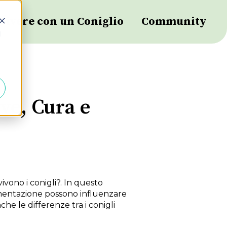
Vivere con un Coniglio
Community
d
ive, Cura e
ivono i conigli?. In questo
limentazione possono influenzare
e le differenze tra i conigli