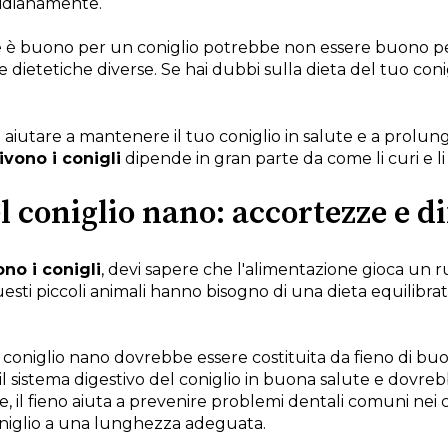
idianamente.
 è buono per un coniglio potrebbe non essere buono per
dietetiche diverse. Se hai dubbi sulla dieta del tuo con
iutare a mantenere il tuo coniglio in salute e a prolungar
vono i conigli
dipende in gran parte da come li curi e li 
 coniglio nano: accortezze e di
no i conigli
, devi sapere che l'alimentazione gioca un
uesti piccoli animali hanno bisogno di una dieta equilibra
coniglio nano dovrebbe essere costituita da fieno di buona
l sistema digestivo del coniglio in buona salute e dovrebb
, il fieno aiuta a prevenire problemi dentali comuni nei co
oniglio a una lunghezza adeguata.