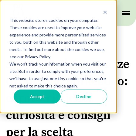
This website stores cookies on your computer.
These cookies are used to improve your website
experience and provide more personalized services
to you, both on this website and through other
Adozione
media. To find out more about the cookies we use,
see our Privacy Policy.
Scopri le diverse razze
We won't track your information when you visit our
site. But in order to comply with your preferences,
di coniglio domestico:
we'll have to use just one tiny cookie so that you're
not asked to make this choice again.
caratteristiche,
Accept
Decline
curiosità e consigli
per la scelta