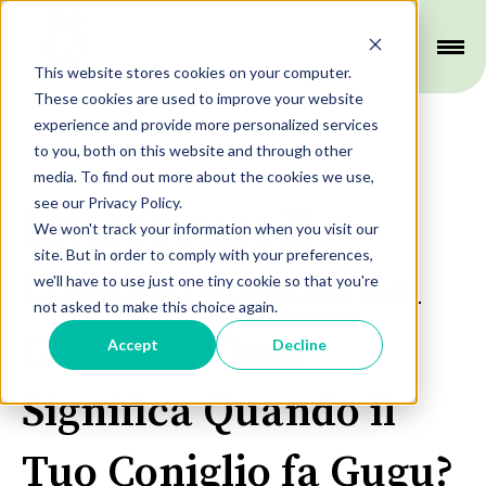
This website stores cookies on your computer.
These cookies are used to improve your website
experience and provide more personalized services
to you, both on this website and through other
Comportamento
media. To find out more about the cookies we use,
see our Privacy Policy.
Interpretare il
We won't track your information when you visit our
site. But in order to comply with your preferences,
Comportamento del
we'll have to use just one tiny cookie so that you're
not asked to make this choice again.
Coniglio: Cosa
Accept
Decline
Significa Quando il
Tuo Coniglio fa Gugu?