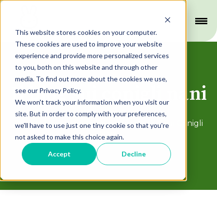
This website stores cookies on your computer.
These cookies are used to improve your website
experience and provide more personalized services
to you, both on this website and through other
media. To find out more about the cookies we use,
Il blog sui conigli nani
see our Privacy Policy.
We won't track your information when you visit our
site. But in order to comply with your preferences,
Curiosità, caratteristiche e informazioni sui Conigli
we'll have to use just one tiny cookie so that you're
Nani.
not asked to make this choice again.
Accept
Decline