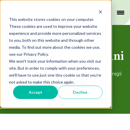
This website stores cookies on your computer.
These cookies are used to improve your website
experience and provide more personalized services
to you, both on this website and through other
media. To find out more about the cookies we use,
Il blog sui conigli nani
see our Privacy Policy.
We won't track your information when you visit our
site. But in order to comply with your preferences,
Curiosità, caratteristiche e informazioni sui Conigli
we'll have to use just one tiny cookie so that you're
Nani.
not asked to make this choice again.
Accept
Decline