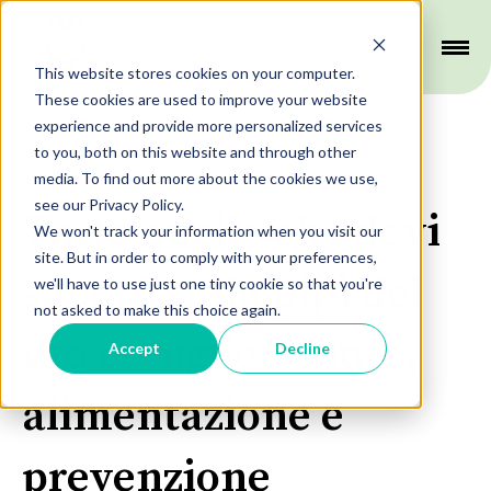
This website stores cookies on your computer.
These cookies are used to improve your website
experience and provide more personalized services
to you, both on this website and through other
Igiene
media. To find out more about the cookies we use,
see our Privacy Policy.
Tutto quello che devi
We won't track your information when you visit our
site. But in order to comply with your preferences,
sapere sulla pipì del
we'll have to use just one tiny cookie so that you're
not asked to make this choice again.
tuo coniglio: salute,
Accept
Decline
alimentazione e
prevenzione