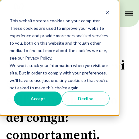
This website stores cookies on your computer.
These cookies are used to improve your website
experience and provide more personalized services
to you, both on this website and through other
Riproduzione
media. To find out more about the cookies we use,
see our Privacy Policy.
Tutto quello che devi
We won't track your information when you visit our
site. But in order to comply with your preferences,
sapere
we'll have to use just one tiny cookie so that you're
not asked to make this choice again.
sull'accoppiamento
Accept
Decline
dei conigli:
comportamenti,