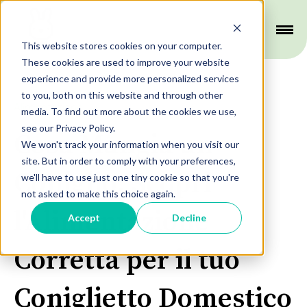
This website stores cookies on your computer.
These cookies are used to improve your website
experience and provide more personalized services
to you, both on this website and through other
Alimentazione
media. To find out more about the cookies we use,
see our Privacy Policy.
Cosa Mangia un
We won't track your information when you visit our
site. But in order to comply with your preferences,
Coniglio: Scopri
we'll have to use just one tiny cookie so that you're
not asked to make this choice again.
l'Alimentazione
Accept
Decline
Corretta per il tuo
Coniglietto Domestico