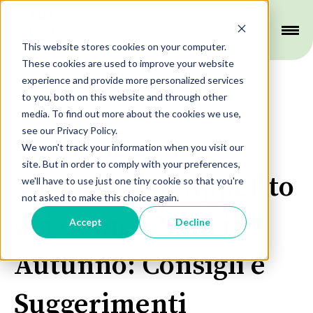
This website stores cookies on your computer.
These cookies are used to improve your website
experience and provide more personalized services
to you, both on this website and through other
Alimentazione
media. To find out more about the cookies we use,
see our Privacy Policy.
Gestione delle
We won't track your information when you visit our
site. But in order to comply with your preferences,
Variazioni di Appetito
we'll have to use just one tiny cookie so that you're
not asked to make this choice again.
dei Conigli Nani in
Accept
Decline
Autunno: Consigli e
Suggerimenti