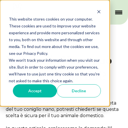
This website stores cookies on your computer.
These cookies are used to improve your website
experience and provide more personalized services
to you, both on this website and through other
Alimentazione
media. To find out more about the cookies we use,
see our Privacy Policy.
Il Coniglio Nano può
We won't track your information when you visit our
site. But in order to comply with your preferences,
mangiare i Mirtilli?
we'll have to use just one tiny cookie so that you're
not asked to make this choice again.
Accept
Decline
Ultimo aggiornamento: 26 marzo 2023
Se stai pensando di aggiungere i mirtilli alla dieta
del tuo coniglio nano, potresti chiederti se questa
scelta è sicura per il tuo animale domestico.