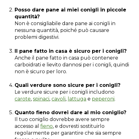
Posso dare pane ai miei conigli in piccole
quantità?
Non è consigliabile dare pane ai conigli in
nessuna quantità, poiché può causare
problemi digestivi.
Il pane fatto in casa è sicuro per i conigli?
Anche il pane fatto in casa può contenere
carboidrati e lievito dannosi per i conigli, quindi
non è sicuro per loro.
Quali verdure sono sicure per i conigli?
Le verdure sicure per i conigli includono
carote
,
spinaci
,
cavoli
,
lattuga
e
peperoni
.
Quanto fieno dovrei dare al mio coniglio?
Il tuo coniglio dovrebbe avere sempre
accesso al
fieno
, e dovresti sostituirlo
regolarmente per garantire che sia sempre