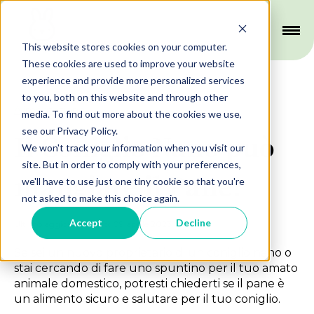
This website stores cookies on your computer.
These cookies are used to improve your website
experience and provide more personalized services
to you, both on this website and through other
Alimentazione
media. To find out more about the cookies we use,
see our Privacy Policy.
Il Coniglio Nano può
We won't track your information when you visit our
site. But in order to comply with your preferences,
mangiare il Pane?
we'll have to use just one tiny cookie so that you're
not asked to make this choice again.
Accept
Decline
Ultimo aggiornamento: 09 aprile 2023
Se sei un nuovo proprietario di un coniglio nano o
stai cercando di fare uno spuntino per il tuo amato
animale domestico, potresti chiederti se il pane è
un alimento sicuro e salutare per il tuo coniglio.