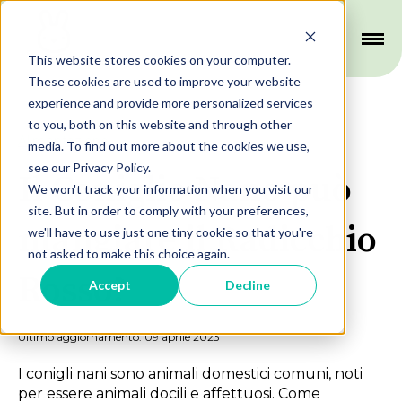
This website stores cookies on your computer.
These cookies are used to improve your website
experience and provide more personalized services
to you, both on this website and through other
Alimentazione
media. To find out more about the cookies we use,
see our Privacy Policy.
Il Coniglio Nano può
We won't track your information when you visit our
site. But in order to comply with your preferences,
mangiare il Radicchio
we'll have to use just one tiny cookie so that you're
not asked to make this choice again.
Rosso?
Accept
Decline
Ultimo aggiornamento: 09 aprile 2023
I conigli nani sono animali domestici comuni, noti
per essere animali docili e affettuosi. Come