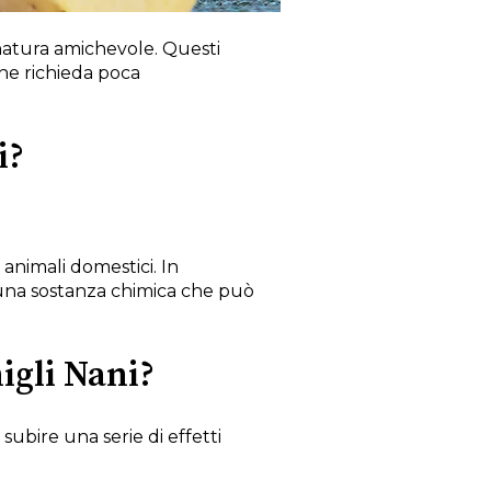
 natura amichevole. Questi
he richieda poca
i?
 animali domestici. In
 una sostanza chimica che può
nigli Nani?
subire una serie di effetti