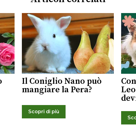
ò
Il Coniglio Nano può
Con
mangiare la Pera?
Leo
dev
Scopri di più
Sco