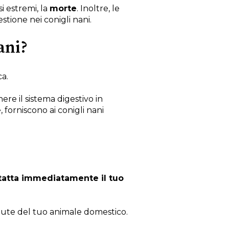
asi estremi, la
morte
. Inoltre, le
ione nei conigli nani.
ani?
ca.
ere il sistema digestivo in
 forniscono ai conigli nani
tatta immediatamente il tuo
salute del tuo animale domestico.