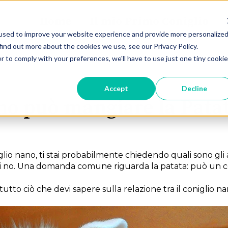
Home
Il mio Primo Coniglio
used to improve your website experience and provide more personalize
find out more about the cookies we use, see our Privacy Policy.
r to comply with your preferences, we'll have to use just one tiny cookie
Accept
Decline
ano può mangiare la Pata
glio nano, ti stai probabilmente chiedendo quali sono gli 
 no. Una domanda comune riguarda la patata: può un c
utto ciò che devi sapere sulla relazione tra il coniglio na