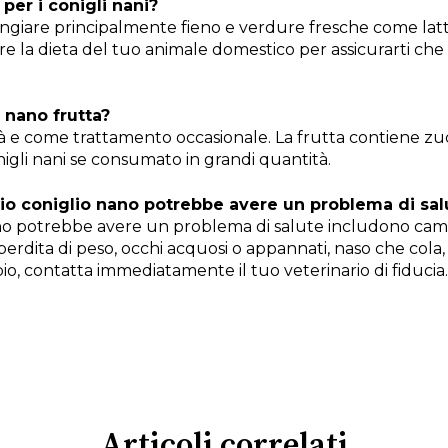
per i conigli nani?
angiare principalmente fieno e verdure fresche come lat
e la dieta del tuo animale domestico per assicurarti che s
 nano frutta?
ità e come trattamento occasionale. La frutta contiene z
igli nani se consumato in grandi quantità.
mio coniglio nano potrebbe avere un problema di sal
 nano potrebbe avere un problema di salute includono 
 perdita di peso, occhi acquosi o appannati, naso che cola,
io, contatta immediatamente il tuo veterinario di fiducia
Articoli correlati