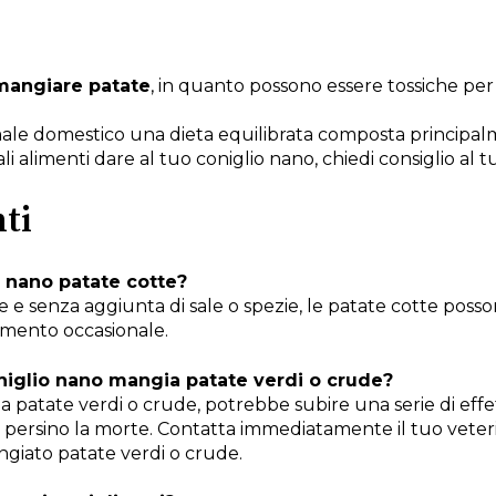
mangiare patate
, in quanto possono essere tossiche per 
male domestico una dieta equilibrata composta principa
i alimenti dare al tuo coniglio nano, chiedi consiglio al tu
ti
o nano patate cotte?
 e senza aggiunta di sale o spezie, le patate cotte posson
amento occasionale.
niglio nano mangia patate verdi o crude?
 patate verdi o crude, potrebbe subire una serie di effett
e persino la morte. Contatta immediatamente il tuo veteri
giato patate verdi o crude.