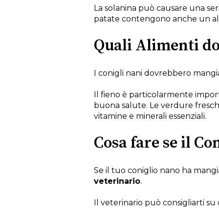
La solanina può causare una serie
patate contengono anche un alto
Quali Alimenti d
I conigli nani dovrebbero mang
Il fieno è particolarmente import
buona salute. Le verdure fresche,
vitamine e minerali essenziali.
Cosa fare se il C
Se il tuo coniglio nano ha mangi
veterinario
.
Il veterinario può consigliarti s