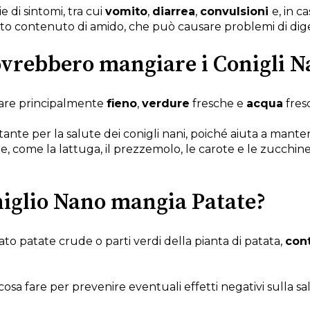
 di sintomi, tra cui
vomito
,
diarrea
,
convulsioni
e, in c
 contenuto di amido, che può causare problemi di digest
ovrebbero mangiare i Conigli N
iare principalmente
fieno
,
verdure
fresche e
acqua
fres
ante per la salute dei conigli nani, poiché aiuta a manten
 come la lattuga, il prezzemolo, le carote e le zucchine,
oniglio Nano mangia Patate?
ato patate crude o parti verdi della pianta di patata,
con
u cosa fare per prevenire eventuali effetti negativi sulla 