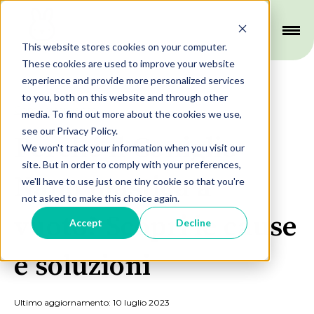
This website stores cookies on your computer.
These cookies are used to improve your website
experience and provide more personalized services
to you, both on this website and through other
Comportamento
media. To find out more about the cookies we use,
see our Privacy Policy.
Perché il Coniglio
We won't track your information when you visit our
site. But in order to comply with your preferences,
Nano mastica a
we'll have to use just one tiny cookie so that you're
not asked to make this choice again.
vuoto? Scopri le cause
Accept
Decline
e soluzioni
Ultimo aggiornamento: 10 luglio 2023