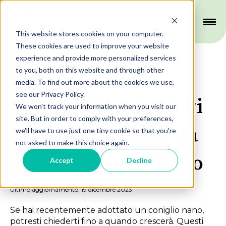
This website stores cookies on your computer.
These cookies are used to improve your website
experience and provide more personalized services
to you, both on this website and through other
Alimentazione
media. To find out more about the cookies we use,
see our Privacy Policy.
Tutto quello che devi
We won't track your information when you visit our
site. But in order to comply with your preferences,
sapere sulla crescita
we'll have to use just one tiny cookie so that you're
not asked to make this choice again.
del tuo coniglio nano
Accept
Decline
Ultimo aggiornamento: 19 dicembre 2023
Se hai recentemente adottato un coniglio nano,
potresti chiederti fino a quando crescerà. Questi